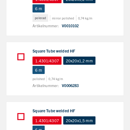
6 m
polerad
mirror polished
0,74 kg/m
Artikelnummer:
V0010102
Square Tube welded HF
1.4301/4307
20x20x1,2 mm
6 m
polished
0,74 kg/m
Artikelnummer:
V0006283
Square Tube welded HF
1.4301/4307
20x20x1,5 mm
6 m