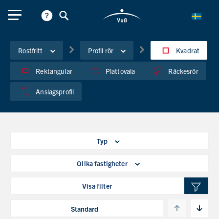
Rostfritt
Profil rör
Kvadrat
Rektangular
Plattovala
Räckesrör
Anslagsprofil
Typ
Olika fastigheter
Visa filter