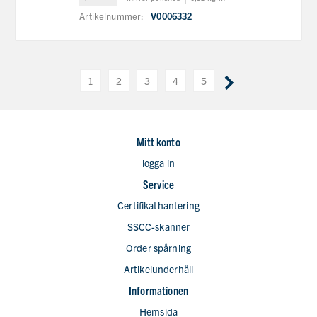
Artikelnummer:
V0006332
1
2
3
4
5
Mitt konto
logga in
Service
Certifikathantering
SSCC-skanner
Order spårning
Artikelunderhåll
Informationen
Hemsida