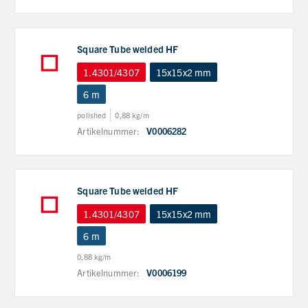
Square Tube welded HF
1.4301/4307
15x15x2 mm
6 m
polished
0,88 kg/m
Artikelnummer:
V0006282
Square Tube welded HF
1.4301/4307
15x15x2 mm
6 m
0,88 kg/m
Artikelnummer:
V0006199