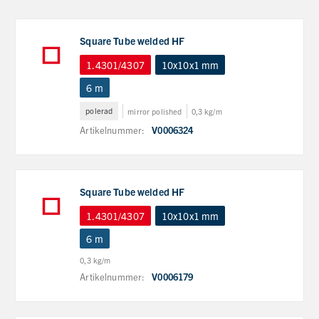
Square Tube welded HF
1.4301/4307
10x10x1 mm
6 m
polerad
mirror polished
0,3 kg/m
Artikelnummer:
V0006324
Square Tube welded HF
1.4301/4307
10x10x1 mm
6 m
0,3 kg/m
Artikelnummer:
V0006179