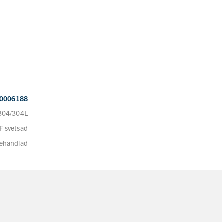
0006188
 304/304L
F svetsad
behandlad