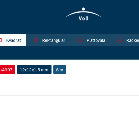
Kvadrat
Rektangular
Plattovala
Räckes
1/4307
12x12x1,5 mm
6 m