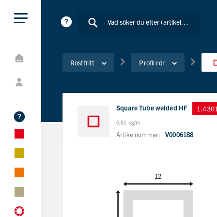
Rostfritt
Profil rör
Square Tube welded HF
1.430
0,51 kg/m
Artikelnummer:
V0006188