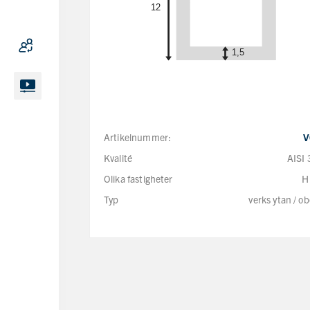
Artikelnummer:
V
Kvalité
AISI
Olika fastigheter
H
Typ
verks ytan / o