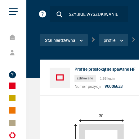
Stal nierdzewna
profile
Profile prostokątne spawane HF
szlifowane
1,36 kg/m
Numer pozycji:
V0006633