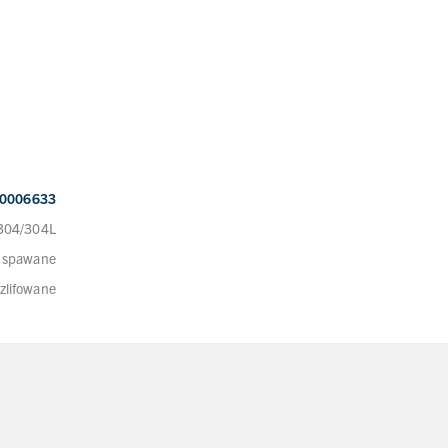
0006633
 304/304L
 spawane
zlifowane