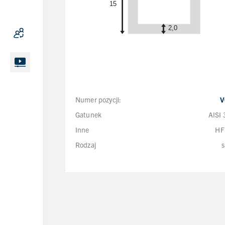
Numer pozycji:
V
Gatunek
AISI
Inne
HF
Rodzaj
s