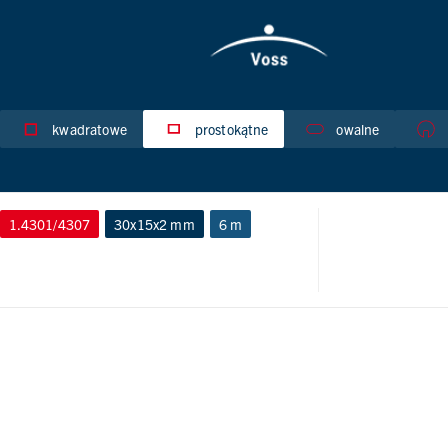
kwadratowe
prostokątne
owalne
1.4301/4307
30x15x2 mm
6 m