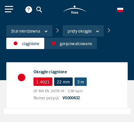
Stal nierdzewna
pręty okrągłe
ciągnione
gorącowalcowane
Okrągłe ciągnione
1.4021
22 mm
3 m
QT 800 EN 10278 h9
2,98 kg/m
Numer pozycji:
V0000432