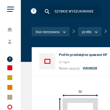
Stal nierdzewna
profile
Profile prostokątne spawane HF
0,7 kg/m
Numer pozycji:
V0006528