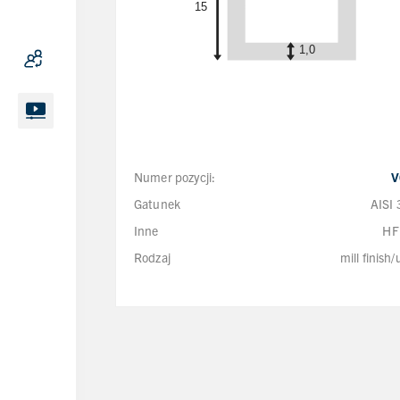
Numer pozycji:
V
Gatunek
AISI
Inne
HF
Rodzaj
mill finish