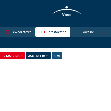
kwadratowe
prostokątne
owalne
1.4301/4307
30x15x1 mm
6 m