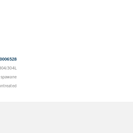
0006528
 304/304L
 spawane
/untreated