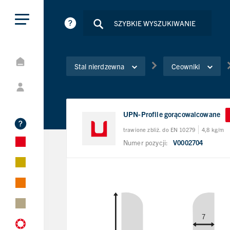
Stal nierdzewna
Ceowniki
UPN-Profile gorącowalcowane
trawione zbliż. do EN 10279
4,8 kg/m
Numer pozycji:
V0002704