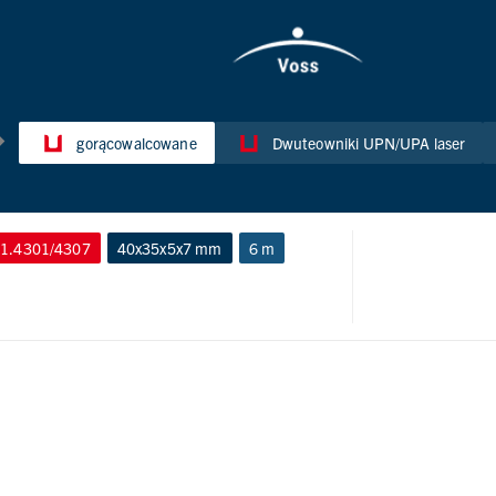
gorącowalcowane
Dwuteowniki UPN/UPA laser
1.4301/4307
40x35x5x7 mm
6 m