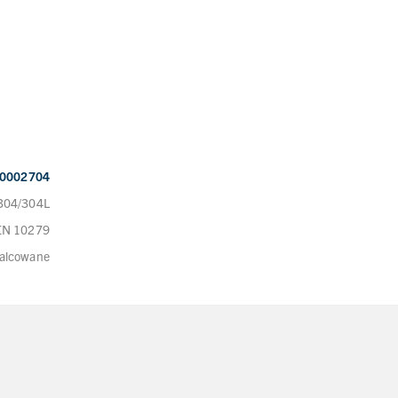
0002704
 304/304L
 EN 10279
alcowane