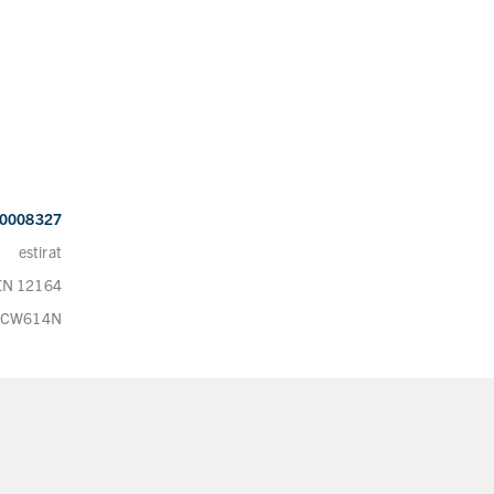
0008327
estirat
EN 12164
CW614N