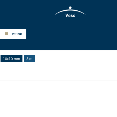
estirat
10x10 mm
3 m