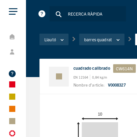
Llautó
barres quadrat
cuadrado calibrado
CW614N
EN 12164
0,84 kg/m
Nombre d'article:
V0008327