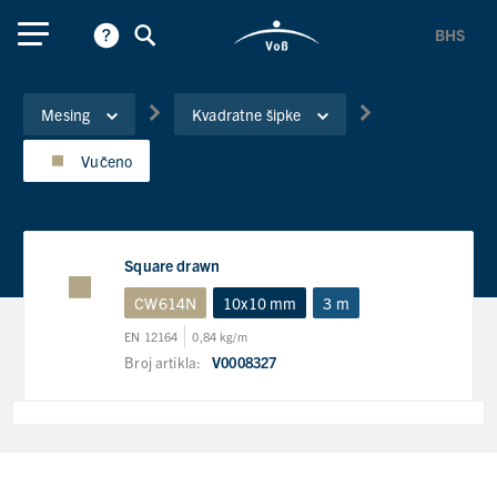
BHS
Mesing
Kvadratne šipke
Vučeno
Square drawn
CW614N
10x10 mm
3 m
EN 12164
0,84 kg/m
Broj artikla:
V0008327