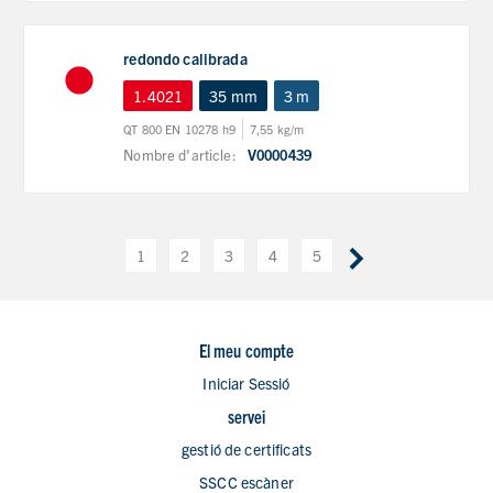
redondo calibrada
1.4021
35 mm
3 m
QT 800 EN 10278 h9
7,55 kg/m
Nombre d'article:
V0000439
1
2
3
4
5
El meu compte
Iniciar Sessió
servei
gestió de certificats
SSCC escàner