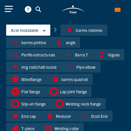
Acer Inoxidable
barres rodones
barres pletina
angle
Perfils estructurals
Barra T
Vigues
mig rodó/half round
Pipe elbow
Blindflange
barres quadrat
Flat flange
Lap joint flange
Slip-on flange
Welding neck flange
End cap
Reducer
Stub End
T-piece
Welding collar