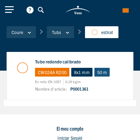
Coure
Tubs
estirat
Tubo redondo calibrado
CW024A R200
8x1 mm
50 m
En rollo EN 1057
0,19 kg/m
Nombre d'article:
P0001361
El meu compte
Iniciar Sessió