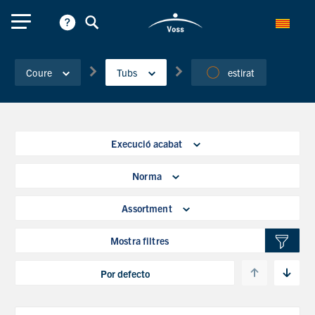
Coure
Tubs
estirat
Execució acabat
Norma
Assortment
Mostra filtres