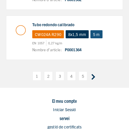
Tubo redondo calibrado
CW024A R290
8x1,5 mm
5 m
EN 1057
0,27 kg/m
Nombre d'article:
P0001364
1
2
3
4
5
El meu compte
Iniciar Sessió
servei
gestió de certificats