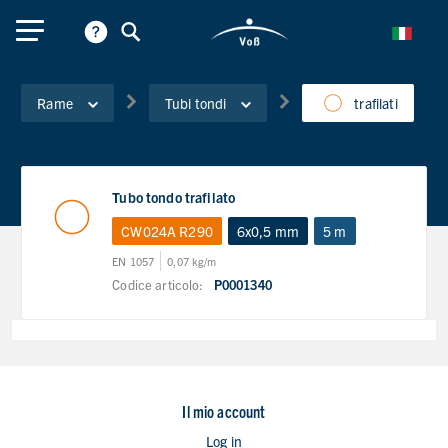
Rame
Tubi tondi
trafilati
Tubo tondo trafilato
CW024A R290
6x0,5 mm
5 m
EN 1057
0,07 kg/m
Codice articolo:
P0001340
Il mio account
Log in