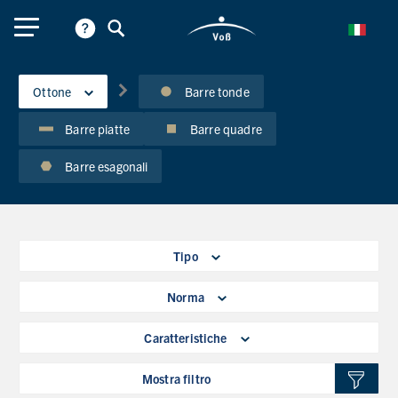
Ottone
Barre tonde
Barre piatte
Barre quadre
Barre esagonali
Tipo
Norma
Caratteristiche
Mostra filtro