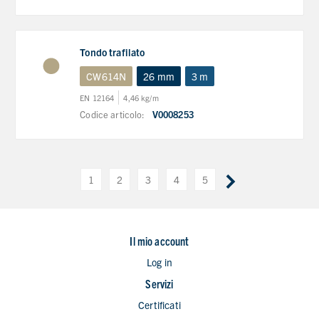
Tondo trafilato
CW614N
26 mm
3 m
EN 12164
4,46 kg/m
Codice articolo:
V0008253
1
2
3
4
5
Il mio account
Log in
Servizi
Certificati