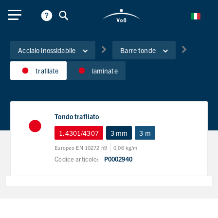
Acciaio inossidabile
Barre tonde
trafilate
laminate
Tondo trafilato
1.4301/4307
3 mm
3 m
Europeo EN 10272 h9
0,06 kg/m
Codice articolo:
P0002940