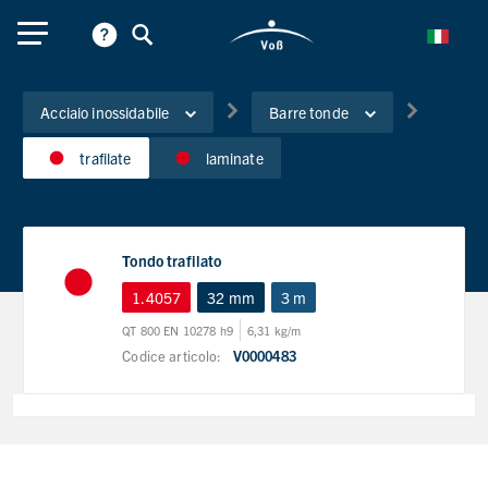
Acciaio inossidabile
Barre tonde
trafilate
laminate
Tondo trafilato
1.4057
32 mm
3 m
QT 800 EN 10278 h9
6,31 kg/m
Codice articolo:
V0000483