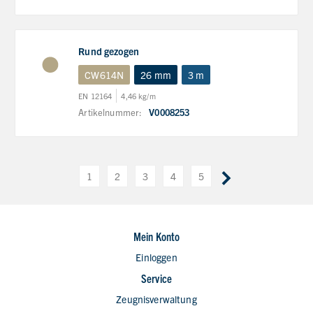
Rund gezogen
CW614N
26 mm
3 m
EN 12164
4,46 kg/m
Artikelnummer:
V0008253
1
2
3
4
5
Mein Konto
Einloggen
Service
Zeugnisverwaltung