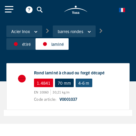
Acier Inox
barres rondes
étiré
laminé
Rond laminé à chaud ou forgé décapé
1.4841
70 mm
4-6 m
EN 10060
30,21 kg/m
Code article:
V0001037