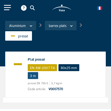
Aluminium
barres plats
pressé
Plat pressé
EN AW-2007 T4
80x25 mm
3 m
pressé EN 755-5
5,7 kg/m
Code article:
V0007570