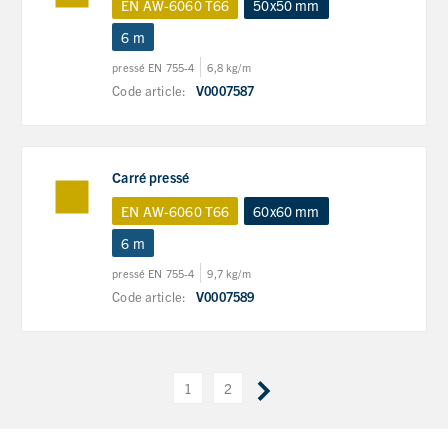
EN AW-6060 T66
50x50 mm
6 m
pressé EN 755-4
6,8 kg/m
Code article:
V0007587
Carré pressé
EN AW-6060 T66
60x60 mm
6 m
pressé EN 755-4
9,7 kg/m
Code article:
V0007589
1
2