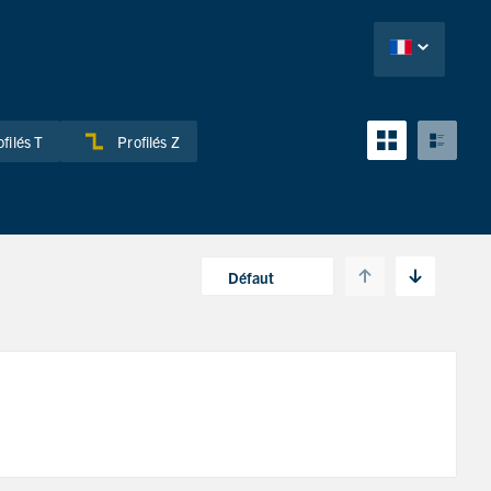
filés T
Profilés Z