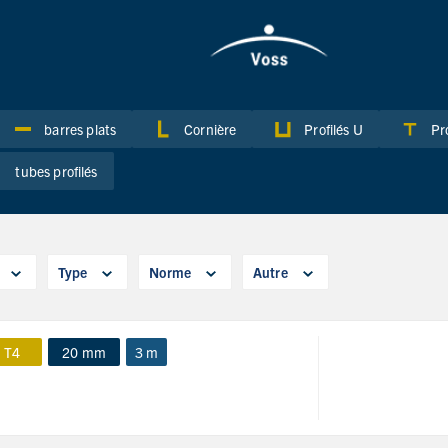
barres plats
Cornière
Profilés U
Pro
tubes profilés
Type
Norme
Autre
 T4
20 mm
3 m