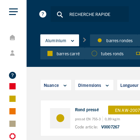
Aluminium
barres rondes
barres carré
tubes ronds
Nuance
Dimensions
Longueur
Rond pressé
EN AW-2007
pressé EN 755-3
0,89 kg/m
Code article:
V0007267