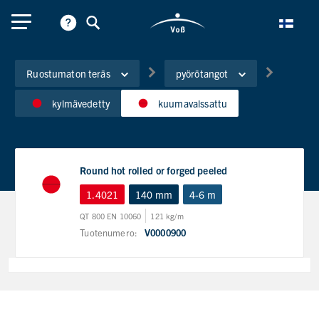
Ruostumaton teräs
pyörötangot
kylmävedetty
kuumavalssattu
Round hot rolled or forged peeled
1.4021
140 mm
4-6 m
QT 800 EN 10060
121 kg/m
Tuotenumero:
V0000900