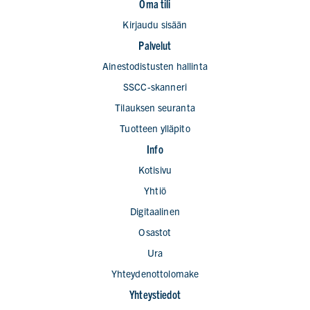
Oma tili
Kirjaudu sisään
Palvelut
Ainestodistusten hallinta
SSCC-skanneri
Tilauksen seuranta
Tuotteen ylläpito
Info
Kotisivu
Yhtiö
Digitaalinen
Osastot
Ura
Yhteydenottolomake
Yhteystiedot