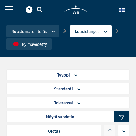
Ruostumaton teräs
kuusiotangot
kylmävedetty
Tyyppi
Standardi
Toleranssi
Näytä suodatin