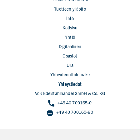
Tuotteen ylläpito
Info
Kotisivu
Yhtiö
Digitaalinen
Osastot
Ura
Yhteydenottolomake
Yhteystiedot
Voß Edelstahlhandel GmbH & Co. KG
+49 40 700165-0
+49 40 700165-80