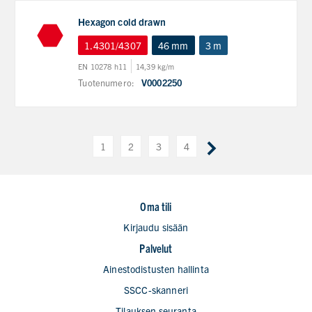
Hexagon cold drawn
1.4301/4307
46 mm
3 m
EN 10278 h11
14,39 kg/m
Tuotenumero:
V0002250
1
2
3
4
Oma tili
Kirjaudu sisään
Palvelut
Ainestodistusten hallinta
SSCC-skanneri
Tilauksen seuranta