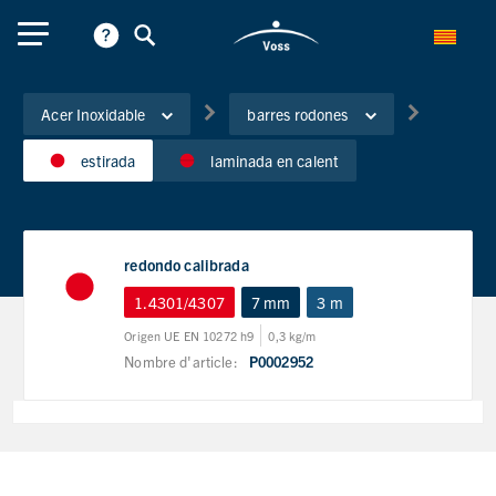
Acer Inoxidable
barres rodones
estirada
laminada en calent
redondo calibrada
1.4301/4307
7 mm
3 m
Origen UE EN 10272 h9
0,3 kg/m
Nombre d'article:
P0002952