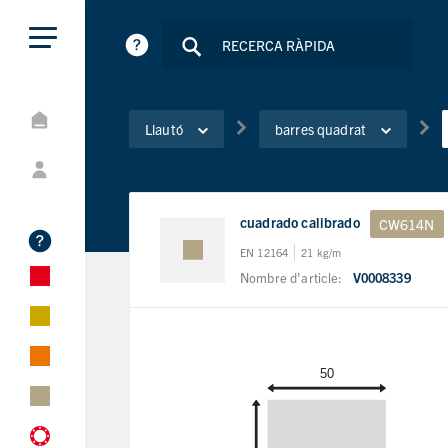
Llautó
barres quadrat
cuadrado calibrado
CW614N
EN 12164
21 kg/m
Nombre d'article:
V0008339