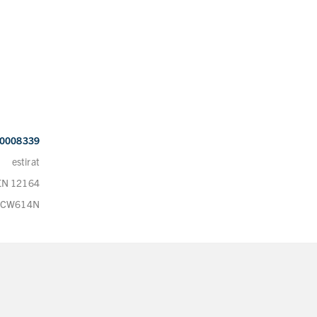
0008339
estirat
EN 12164
CW614N