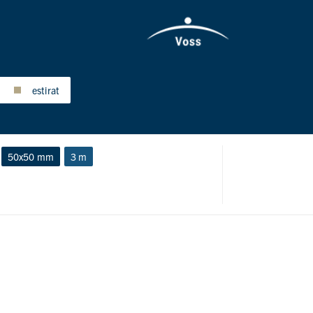
estirat
50x50 mm
3 m