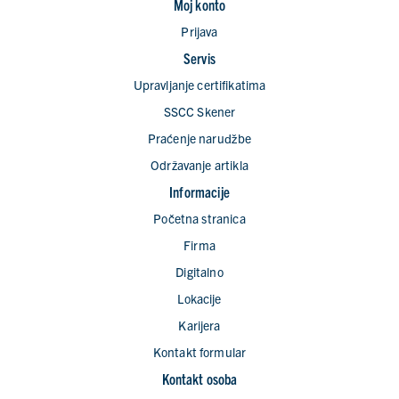
Moj konto
Prijava
Servis
Upravljanje certifikatima
SSCC Skener
Praćenje naruǆbe
Održavanje artikla
Informacije
Početna stranica
Firma
Digitalno
Lokacije
Karijera
Kontakt formular
Kontakt osoba