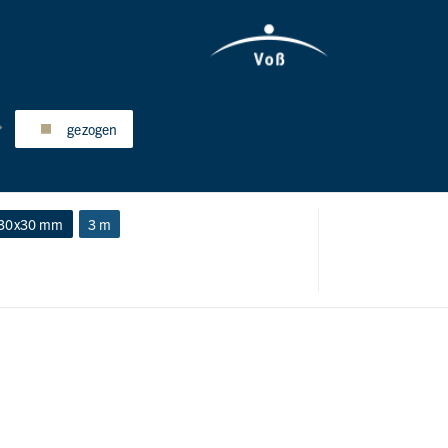
gezogen
30x30 mm
3 m