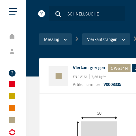
Messing
Vierkantstangen
Vierkant gezogen
CW614N
EN 12164
7,56 kg/m
Artikelnummer:
V0008335