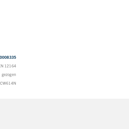
0008335
EN 12164
gezogen
CW614N