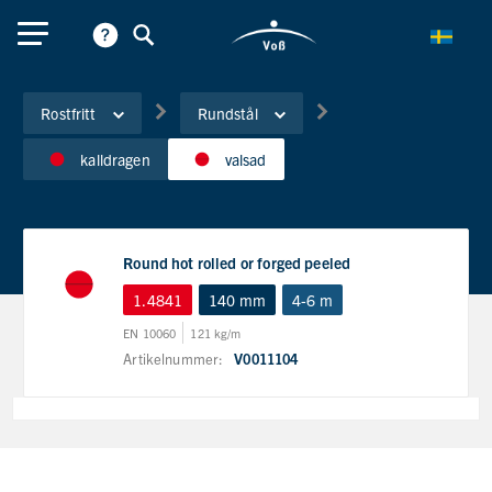
Rostfritt
Rundstål
kalldragen
valsad
Round hot rolled or forged peeled
1.4841
140 mm
4-6 m
EN 10060
121 kg/m
Artikelnummer:
V0011104