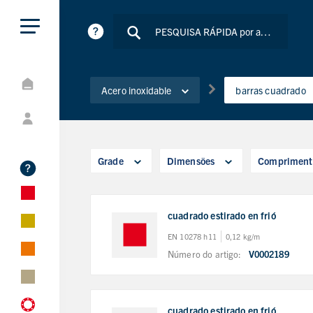
Acero inoxidable
barras cuadrado
Grade
Dimensões
Compriment
cuadrado estirado en frió
EN 10278 h11
0,12 kg/m
Número do artigo:
V0002189
cuadrado estirado en frió