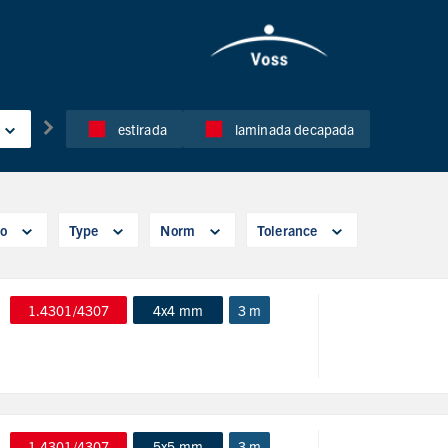
estirada
laminada decapada
o
Type
Norm
Tolerance
1.4301/4307
4x4 mm
3 m
1.4301/4307
5x5 mm
3 m