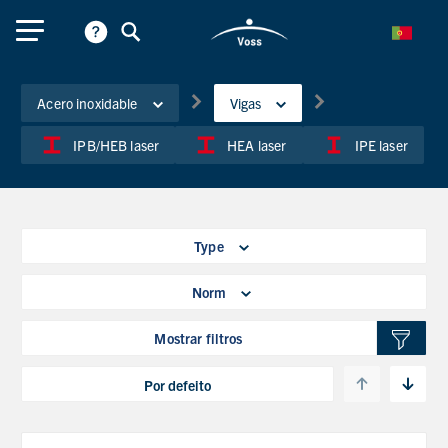
Acero inoxidable
Vigas
IPB/HEB laser
HEA laser
IPE laser
Type
Norm
Mostrar filtros