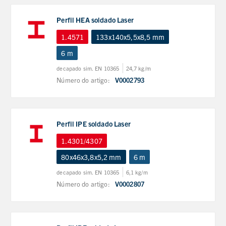
Perfil HEA soldado Laser
1.4571
133x140x5,5x8,5 mm
6 m
decapado sim. EN 10365
24,7 kg/m
Número do artigo:
V0002793
Perfil IPE soldado Laser
1.4301/4307
80x46x3,8x5,2 mm
6 m
decapado sim. EN 10365
6,1 kg/m
Número do artigo:
V0002807