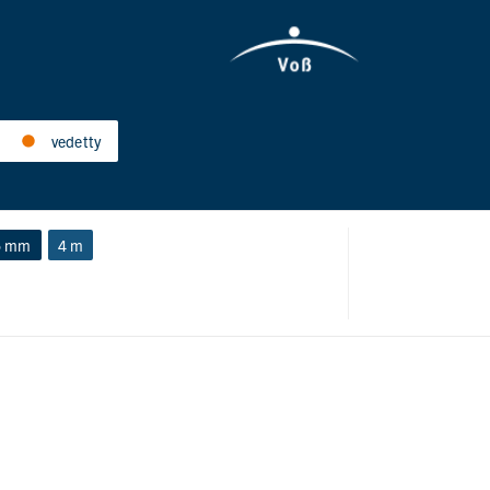
vedetty
5 mm
4 m