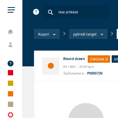
Kupari
pyöreät tangot
Round drawn
CW004A D
6
EN 13601
29,59 kg/m
Tuotenumero:
P0000726