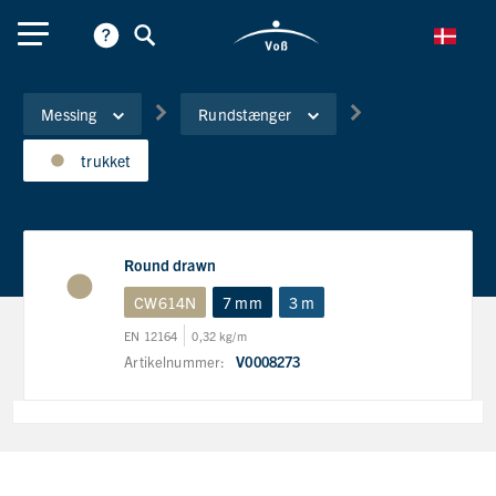
Messing
Rundstænger
trukket
Round drawn
CW614N
7 mm
3 m
EN 12164
0,32 kg/m
Artikelnummer:
V0008273