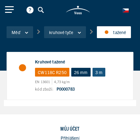
Měď
kruhové tyče
tažené
Kruhové tažené
CW118C R250
26 mm
3 m
EN 13601
4,73 kg/m
kód zboží:
P0000783
MŮJ ÚČET
Přihlášení