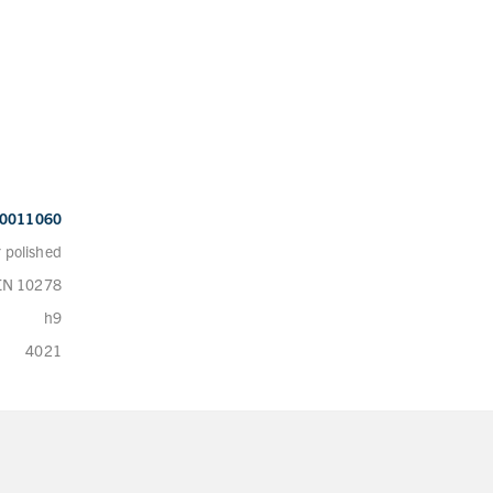
0011060
 polished
EN 10278
h9
4021