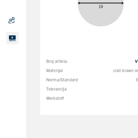
Broj artikla:
V
Materijal
cold drawn or
Norma/Standard
Tolerancija
Werkstoff