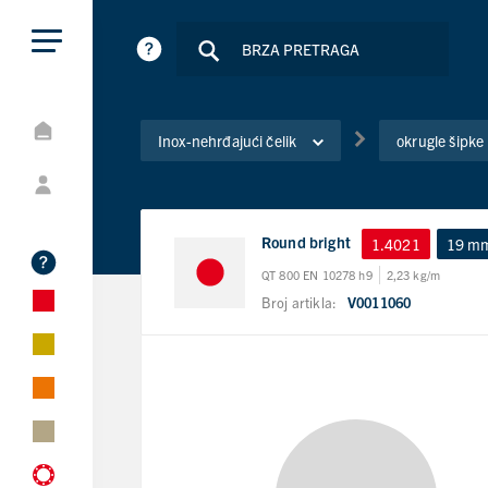
Inox-nehrđajući čelik
okrugle šipke
Round bright
1.4021
19 m
QT 800 EN 10278 h9
2,23 kg/m
Broj artikla:
V0011060