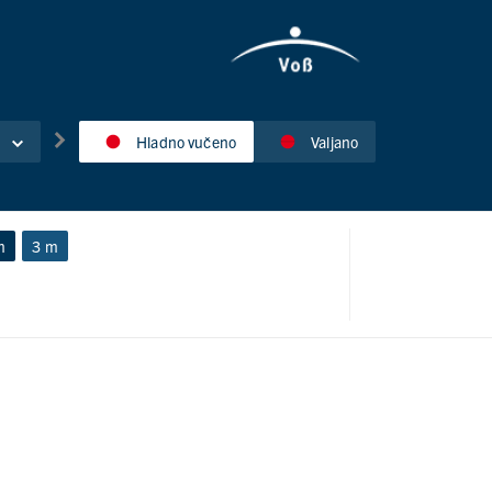
Hladno vučeno
Valjano
m
3 m