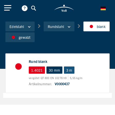
Edelstahl
Rundstahl
blank
gewalzt
Rund blank
1.4021
30 mm
3 m
vergütet QT 800 EN 10278 h9
5,55 kg/m
Artikelnummer:
V0000437