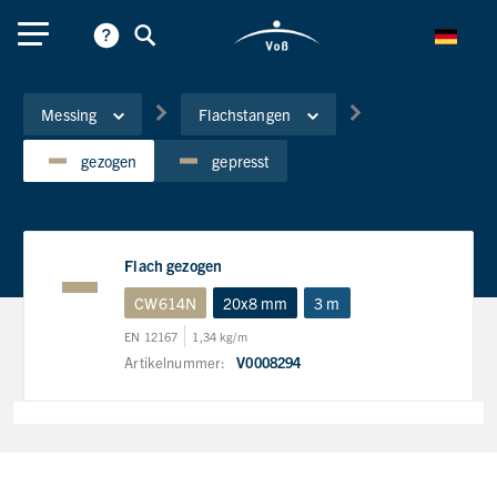
Messing
Flachstangen
gezogen
gepresst
Flach gezogen
CW614N
20x8 mm
3 m
EN 12167
1,34 kg/m
Artikelnummer:
V0008294