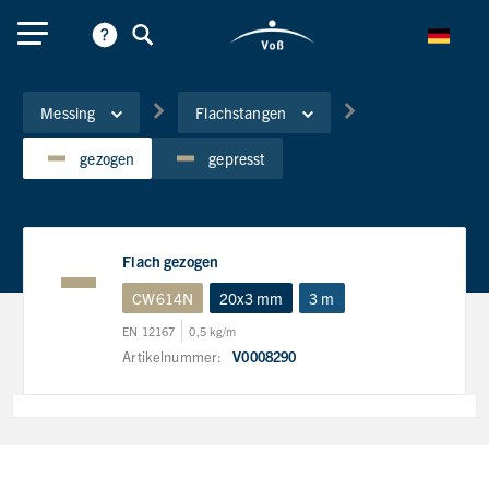
Messing
Flachstangen
gezogen
gepresst
Flach gezogen
CW614N
20x3 mm
3 m
EN 12167
0,5 kg/m
Artikelnummer:
V0008290