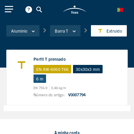
Aluminio
Barra T
Extruido
Perfil T prensado
EN AW-6060 T66
30x30x3 mm
6 m
EN 755-9
0,46 kg/m
Número do artigo:
V0007794
A minha conta