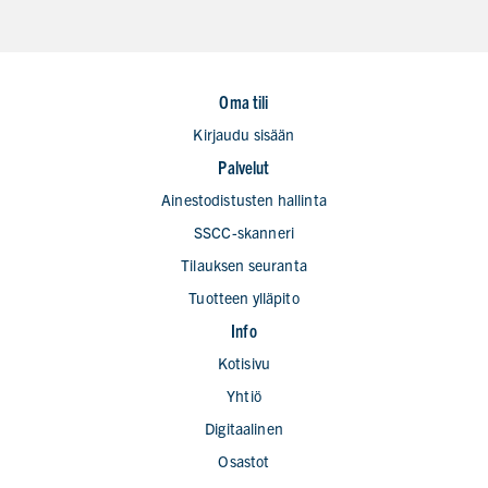
Oma tili
Kirjaudu sisään
Palvelut
Ainestodistusten hallinta
SSCC-skanneri
Tilauksen seuranta
Tuotteen ylläpito
Info
Kotisivu
Yhtiö
Digitaalinen
Osastot