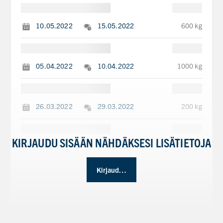
10.05.2022
15.05.2022
600 kg
05.04.2022
10.04.2022
1000 kg
26.03.2022
29.03.2022
200 kg
KIRJAUDU SISÄÄN NÄHDÄKSESI LISÄTIETOJA
22.02.2022
27.02.2022
850 kg
Kirjaudu sisään
10.01.2022
15.01.2022
270 kg