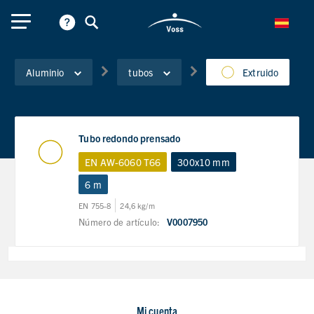
Aluminio
tubos
Extruido
Tubo redondo prensado
EN AW-6060 T66
300x10 mm
6 m
EN 755-8
24,6 kg/m
Número de artículo:
V0007950
Mi cuenta