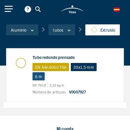
Aluminio
tubos
Extruido
Tubo redondo prensado
EN AW-6060 T66
20x1,5 mm
6 m
EN 755-8
0,23 kg/m
Número de artículo:
V0007927
Mi cuenta