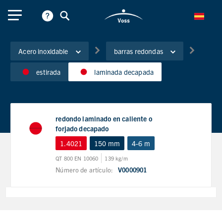
Acero inoxidable
barras redondas
estirada
laminada decapada
redondo laminado en caliente o
forjado decapado
1.4021
150 mm
4-6 m
QT 800 EN 10060
139 kg/m
Número de artículo:
V0000901