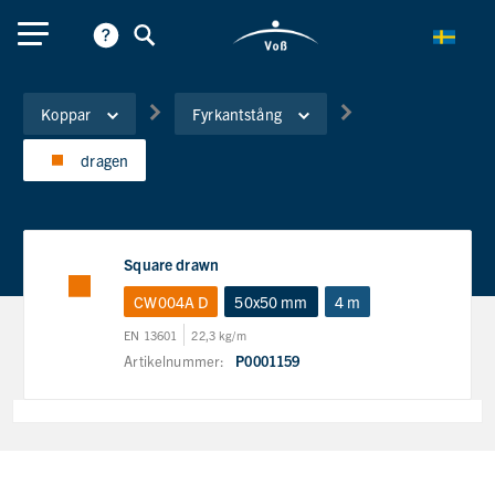
Koppar
Fyrkantstång
dragen
Square drawn
CW004A D
50x50 mm
4 m
EN 13601
22,3 kg/m
Artikelnummer:
P0001159