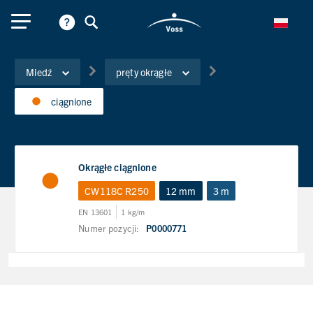
Miedź
pręty okrągłe
ciągnione
Okrągłe ciągnione
CW118C R250
12 mm
3 m
EN 13601
1 kg/m
Numer pozycji:
P0000771