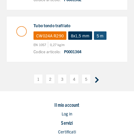
Tubo tondo trafilato
CW024A R290
8x1,5 mm
5 m
EN 1057
0,27 kg/m
Codice articolo:
P0001364
1
2
3
4
5
Il mio account
Log in
Servizi
Certificati