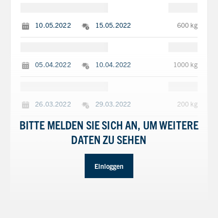
10.05.2022
15.05.2022
600 kg
05.04.2022
10.04.2022
1000 kg
26.03.2022
29.03.2022
200 kg
BITTE MELDEN SIE SICH AN, UM WEITERE
DATEN ZU SEHEN
22.02.2022
27.02.2022
850 kg
Einloggen
10.01.2022
15.01.2022
270 kg