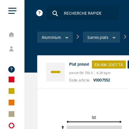
Aluminium
barres plats
Plat pressé
EN AW-2007 T4
pressé EN 755-5
4,28 kg/m
Code article:
V0007552