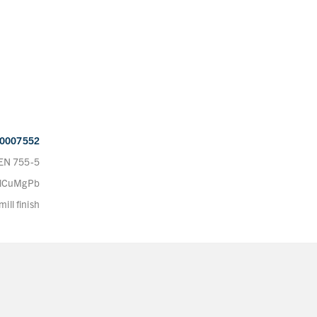
0007552
EN 755-5
AlCuMgPb
mill finish