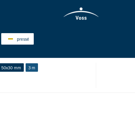
pressé
50x30 mm
3 m