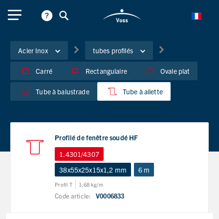
Acier Inox
tubes profilés
Carré
Rectangulaire
Ovale plat
Tube à balustrade
Tube à ailette
Profilé de fenêtre soudé HF
1.4301/4307
38x55x25x15x1,2 mm
6 m
Profil T
1,68 kg/m
Code article:
V0006833