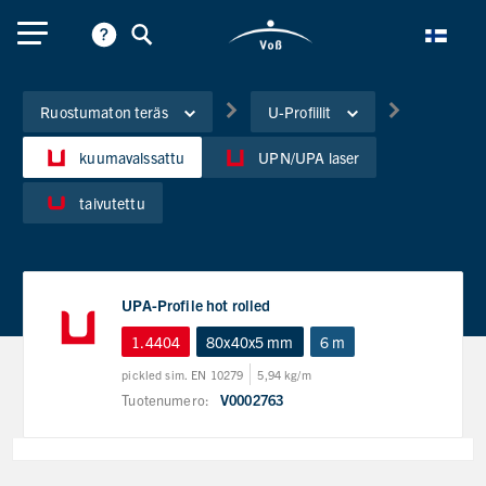
Ruostumaton teräs
U-Profiilit
kuumavalssattu
UPN/UPA laser
taivutettu
UPA-Profile hot rolled
1.4404
80x40x5 mm
6 m
pickled sim. EN 10279
5,94 kg/m
Tuotenumero:
V0002763