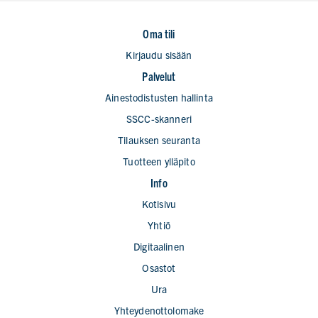
Oma tili
Kirjaudu sisään
Palvelut
Ainestodistusten hallinta
SSCC-skanneri
Tilauksen seuranta
Tuotteen ylläpito
Info
Kotisivu
Yhtiö
Digitaalinen
Osastot
Ura
Yhteydenottolomake