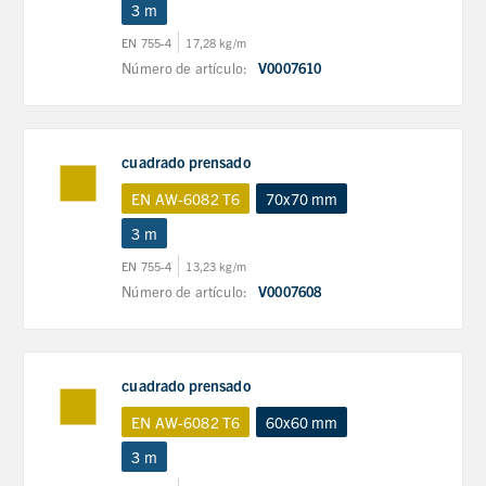
3 m
EN 755-4
17,28 kg/m
Número de artículo:
V0007610
cuadrado prensado
EN AW-6082 T6
70x70 mm
3 m
EN 755-4
13,23 kg/m
Número de artículo:
V0007608
cuadrado prensado
EN AW-6082 T6
60x60 mm
3 m