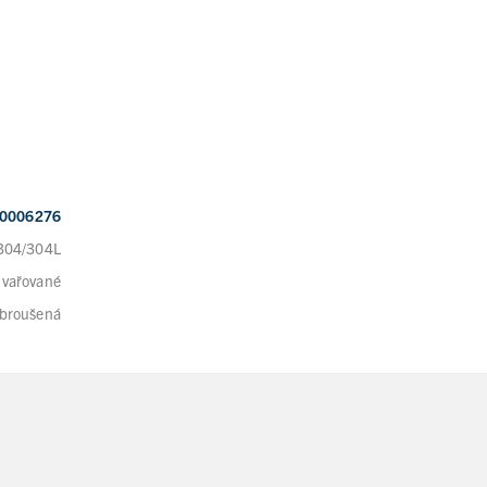
0006276
 304/304L
 vařované
broušená