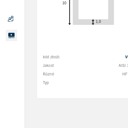
kód zboží:
V
Jakost
AISI
Různé
HF
Typ