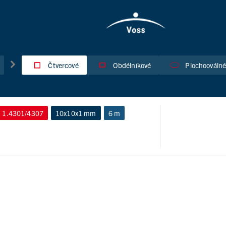
Čtvercové
Obdélníkové
Plochoováln
1.4301/4307
10x10x1 mm
6 m