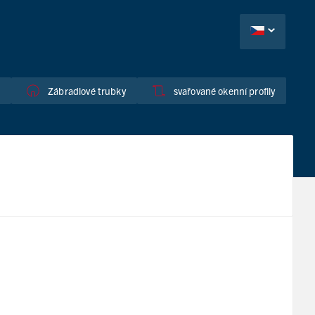
é
Zábradlové trubky
svařované okenní profily